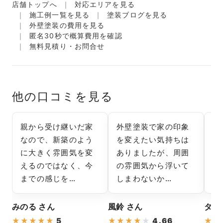
店舗トップへ
対応エリアを見る
施工例一覧を見る
塗装ブログを見る
外壁塗装の費用を見る
匿名30秒で概算費用を確認
無料見積り・お問合せ
他の口コミを見る
親から受け継いだ家
外壁塗装で家の印象
外
なので、新築のよう
を変えたい気持ちは
あ
に大きく雰囲気を変
ありましたが、周囲
ず
えるのではなく、今
の雰囲気から浮いて
も
までの感じを…
しまわないか…
と
みのる さん
風鈴 さん
タイ
★
★
★
★
★
5
★
★
★
★
★
4.66
★
★