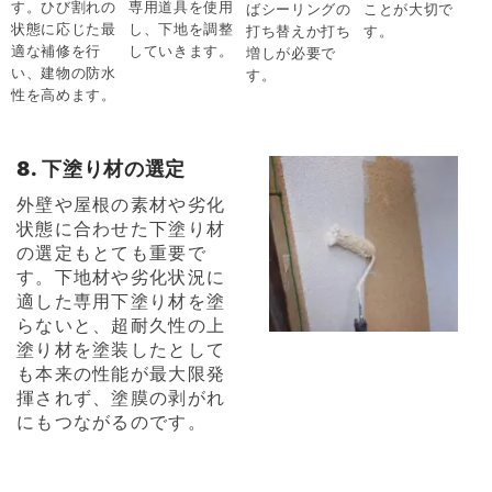
す。ひび割れの
専用道具を使用
ばシーリングの
ことが大切で
状態に応じた最
し、下地を調整
打ち替えか打ち
す。
適な補修を行
していきます。
増しが必要で
い、建物の防水
す。
性を高めます。
8. 下塗り材の選定
外壁や屋根の素材や劣化
状態に合わせた下塗り材
の選定もとても重要で
す。下地材や劣化状況に
適した専用下塗り材を塗
らないと、超耐久性の上
塗り材を塗装したとして
も本来の性能が最大限発
揮されず、塗膜の剥がれ
にもつながるのです。