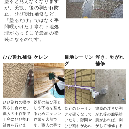
塗ると見えなくなります
が、美観、後の剥がれ防
止、ひび割れ補修など、
『塗るだけ』ではなく手
間暇かけた丁寧な下地処
理があってこそ最高の塗
装になるのです。
ひび割れ補修
ケレン
目地シーリン
浮き、剥がれ
グ
補修
ひび割れの幅や
鉄部の錆び落と
深さに合わせ、
しや下地を整え
既存のシーリン
塗膜の浮きや剥
職人の手作業で
るためにケレン
グが硬くなって
がれ等の脆弱塗
丁寧にひび割れ
作業が大切で
いたり、隙間や
膜があれば、剥
補修を行いま
す。職人の手で
ひび割れがあれ
がして補修する