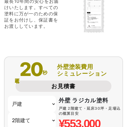
最長10年間の安心をお届
けいたします。すべての
塗料に万が一のための保
証をお付けし、保証書を
お渡ししています。
20
外壁塗装費用
秒
シミュレーション
匿名
お見積書
外壁 ラジカル塗料
戸建 2階建て・延床30坪・足場込
の概算目安
¥553,000