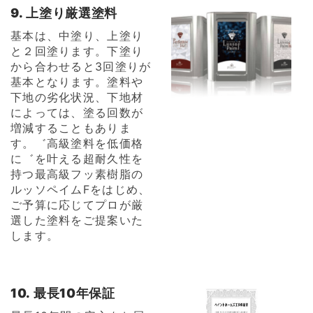
9. 上塗り厳選塗料
基本は、中塗り、上塗り
と２回塗ります。下塗り
から合わせると3回塗りが
基本となります。塗料や
下地の劣化状況、下地材
によっては、塗る回数が
増減することもありま
す。゛高級塗料を低価格
に゛を叶える超耐久性を
持つ最高級フッ素樹脂の
ルッソペイムFをはじめ、
ご予算に応じてプロが厳
選した塗料をご提案いた
します。
10. 最長10年保証