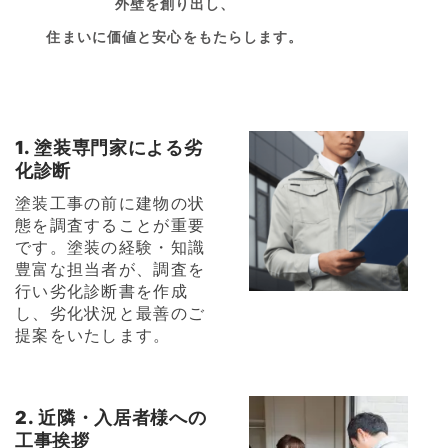
外壁を創り出し、
住まいに価値と安心をもたらします。
1. 塗装専門家による劣
化診断
塗装工事の前に建物の状
態を調査することが重要
です。塗装の経験・知識
豊富な担当者が、調査を
行い劣化診断書を作成
し、劣化状況と最善のご
提案をいたします。
2. 近隣・入居者様への
工事挨拶